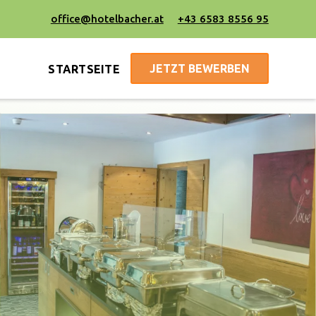
office@hotelbacher.at
+43 6583 8556 95
JETZT BEWERBEN
STARTSEITE